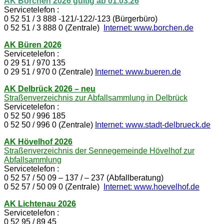
AK Borchen 2026 gültig ab 01.03.26
Servicetelefon :
0 52 51 / 3 888 -121/-122/-123 (Bürgerbüro)
0 52 51 / 3 888 0 (Zentrale)
Internet: www.borchen.de
AK Büren 2026
Servicetelefon :
0 29 51 / 970 135
0 29 51 / 970 0 (Zentrale)
Internet: www.bueren.de
AK Delbrück 2026 – neu
Straßenverzeichnis zur Abfallsammlung in Delbrück
Servicetelefon :
0 52 50 / 996 185
0 52 50 / 996 0 (Zentrale)
Internet: www.stadt-delbrueck.de
AK Hövelhof 2026
Straßenverzeichnis der Sennegemeinde Hövelhof zur
Abfallsammlung
Servicetelefon :
0 52 57 / 50 09 – 137 / – 237 (Abfallberatung)
0 52 57 / 50 09 0 (Zentrale)
Internet: www.hoevelhof.de
AK Lichtenau 2026
Servicetelefon :
0 52 95 / 89 45