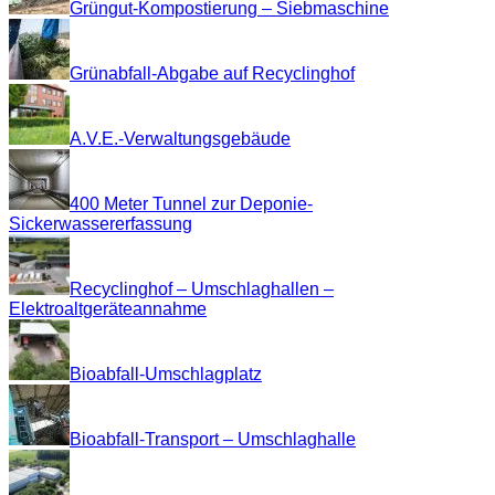
Grüngut-Kompostierung – Siebmaschine
Grünabfall-Abgabe auf Recyclinghof
A.V.E.-Verwaltungsgebäude
400 Meter Tunnel zur Deponie-
Sickerwassererfassung
Recyclinghof – Umschlaghallen –
Elektroaltgeräteannahme
Bioabfall-Umschlagplatz
Bioabfall-Transport – Umschlaghalle