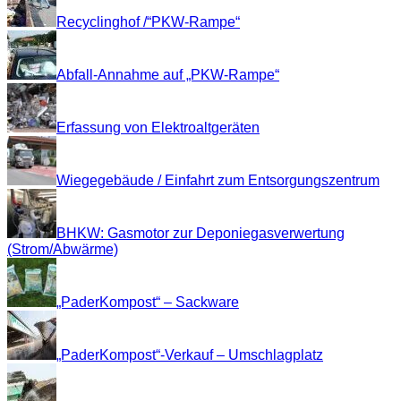
Recyclinghof /“PKW-Rampe“
Abfall-Annahme auf „PKW-Rampe“
Erfassung von Elektroaltgeräten
Wiegegebäude / Einfahrt zum Entsorgungszentrum
BHKW: Gasmotor zur Deponiegasverwertung
(Strom/Abwärme)
„PaderKompost“ – Sackware
„PaderKompost“-Verkauf – Umschlagplatz