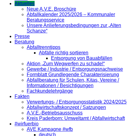
Aktuelles
Neue A.V.E. Broschüre
Abfallkalender 2025/2026 – Kommunaler
Beratungsservice
Unsere Anlieferungsbedingungen zur „Alten
Schanze“
Presse
Beratung
Abfalltrenntipps
Abfälle richtig sortieren
Entsorgung von Bauabfällen
Aktion „Zum Wegwerfen zu schade!“
Gewerbe / Industrie / Entsorgungsnachweise
Formblatt Grundlegende Charakterisierung
Abfallberatung für Schulen, Kitas, Vereine /
Informationen / Besichtigungen
Fachkundelehrgänge
Fakten
Verwertungs- / Entsorgungsstatistik 2024/2025
Abfallwirtschaftskonzept / Satzungen
A.V.E.-Betriebsausschuss
Kreis Paderborn: Umweltamt / Abfallwirtschaft
#wirfuerbio
AVE Kampagne #wfb
deutsch