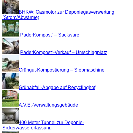
BHKW: Gasmotor zur Deponiegasverwertung
(Strom/Abwärme)
„PaderKompost“ – Sackware
„PaderKompost“-Verkauf – Umschlagplatz
Grüngut-Kompostierung – Siebmaschine
Grünabfall-Abgabe auf Recyclinghof
A.V.E.-Verwaltungsgebäude
400 Meter Tunnel zur Deponie-
Sickerwassererfassung