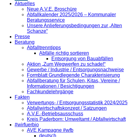
Aktuelles
Neue A.V.E. Broschüre
Abfallkalender 2025/2026 – Kommunaler
Beratungsservice
Unsere Anlieferungsbedingungen zur „Alten
Schanze“
Presse
Beratung
Abfalltrenntipps
Abfälle richtig sortieren
Entsorgung von Bauabfällen
Aktion „Zum Wegwerfen zu schade!“
Gewerbe / Industrie / Entsorgungsnachweise
Formblatt Grundlegende Charakterisierung
Abfallberatung für Schulen, Kitas, Vereine /
Informationen / Besichtigungen
Fachkundelehrgänge
Fakten
Verwertungs- / Entsorgungsstatistik 2024/2025
Abfallwirtschaftskonzept / Satzungen
A.V.E.-Betriebsausschuss
Kreis Paderborn: Umweltamt / Abfallwirtschaft
#wirfuerbio
AVE Kampagne #wfb
deutsch