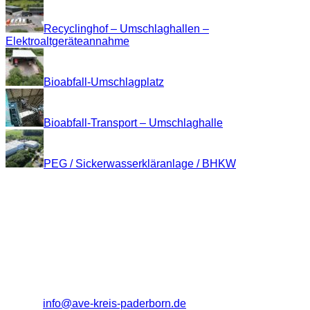
Recyclinghof – Umschlaghallen –
Elektroaltgeräteannahme
Bioabfall-Umschlagplatz
Bioabfall-Transport – Umschlaghalle
PEG / Sickerwasserkläranlage / BHKW
Kontakt
Abfallverwertungs- und Entsorgungsbetrieb
Kreis Paderborn (A.V.E. Eigenbetrieb)
Entsorgungszentrum "Alte Schanze"
33106 Paderborn
Tel.: (0 52 51) 18 12 - 0
Fax: (0 52 51) 18 12 - 13
E-Mail:
info@ave-kreis-paderborn.de