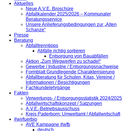
Aktuelles
Neue A.V.E. Broschüre
Abfallkalender 2025/2026 – Kommunaler
Beratungsservice
Unsere Anlieferungsbedingungen zur „Alten
Schanze“
Presse
Beratung
Abfalltrenntipps
Abfälle richtig sortieren
Entsorgung von Bauabfällen
Aktion „Zum Wegwerfen zu schade!“
Gewerbe / Industrie / Entsorgungsnachweise
Formblatt Grundlegende Charakterisierung
Abfallberatung für Schulen, Kitas, Vereine /
Informationen / Besichtigungen
Fachkundelehrgänge
Fakten
Verwertungs- / Entsorgungsstatistik 2024/2025
Abfallwirtschaftskonzept / Satzungen
A.V.E.-Betriebsausschuss
Kreis Paderborn: Umweltamt / Abfallwirtschaft
#wirfuerbio
AVE Kampagne #wfb
deutsch