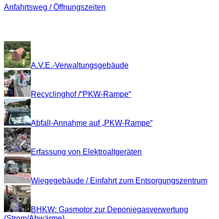
Anfahrtsweg / Öffnungszeiten
Impressionen
A.V.E.-Verwaltungsgebäude
Recyclinghof /“PKW-Rampe“
Abfall-Annahme auf „PKW-Rampe“
Erfassung von Elektroaltgeräten
Wiegegebäude / Einfahrt zum Entsorgungszentrum
BHKW: Gasmotor zur Deponiegasverwertung
(Strom/Abwärme)