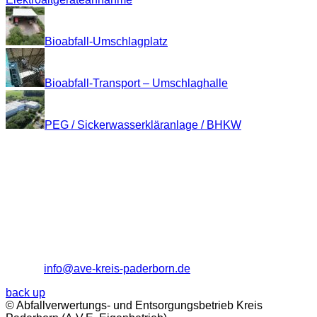
Bioabfall-Umschlagplatz
Bioabfall-Transport – Umschlaghalle
PEG / Sickerwasserkläranlage / BHKW
Kontakt
Abfallverwertungs- und Entsorgungsbetrieb
Kreis Paderborn (A.V.E. Eigenbetrieb)
Entsorgungszentrum "Alte Schanze"
33106 Paderborn
Tel.: (0 52 51) 18 12 - 0
Fax: (0 52 51) 18 12 - 13
E-Mail:
info@ave-kreis-paderborn.de
back up
© Abfallverwertungs- und Entsorgungsbetrieb Kreis