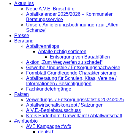
Aktuelles
Neue A.V.E. Broschüre
Abfallkalender 2025/2026 – Kommunaler
Beratungsservice
Unsere Anlieferungsbedingungen zur „Alten
Schanze“
Presse
Beratung
Abfalltrenntipps
Abfälle richtig sortieren
Entsorgung von Bauabfällen
Aktion „Zum Wegwerfen zu schade!“
Gewerbe / Industrie / Entsorgungsnachweise
Formblatt Grundlegende Charakterisierung
Abfallberatung für Schulen, Kitas, Vereine /
Informationen / Besichtigungen
Fachkundelehrgänge
Fakten
Verwertungs- / Entsorgungsstatistik 2024/2025
Abfallwirtschaftskonzept / Satzungen
A.V.E.-Betriebsausschuss
Kreis Paderborn: Umweltamt / Abfallwirtschaft
#wirfuerbio
AVE Kampagne #wfb
deutsch