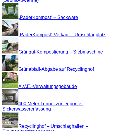
(Strom/Abwärme)
„PaderKompost“ – Sackware
„PaderKompost“-Verkauf – Umschlagplatz
Grüngut-Kompostierung – Siebmaschine
Grünabfall-Abgabe auf Recyclinghof
A.V.E.-Verwaltungsgebäude
400 Meter Tunnel zur Deponie-
Sickerwassererfassung
Recyclinghof – Umschlaghallen –