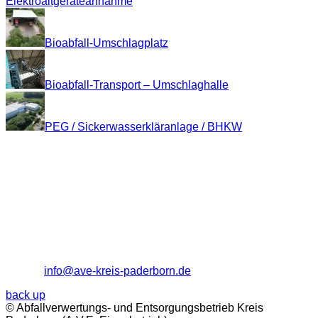
Elektroaltgeräteannahme
Bioabfall-Umschlagplatz
Bioabfall-Transport – Umschlaghalle
PEG / Sickerwasserkläranlage / BHKW
Kontakt
Abfallverwertungs- und Entsorgungsbetrieb
Kreis Paderborn (A.V.E. Eigenbetrieb)
Entsorgungszentrum "Alte Schanze"
33106 Paderborn
Tel.: (0 52 51) 18 12 - 0
Fax: (0 52 51) 18 12 - 13
E-Mail:
info@ave-kreis-paderborn.de
back up
© Abfallverwertungs- und Entsorgungsbetrieb Kreis