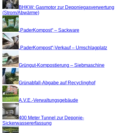
BHKW: Gasmotor zur Deponiegasverwertung
(Strom/Abwärme)
„PaderKompost“ – Sackware
„PaderKompost“-Verkauf – Umschlagplatz
Grüngut-Kompostierung – Siebmaschine
Grünabfall-Abgabe auf Recyclinghof
A.V.E.-Verwaltungsgebäude
400 Meter Tunnel zur Deponie-
Sickerwassererfassung