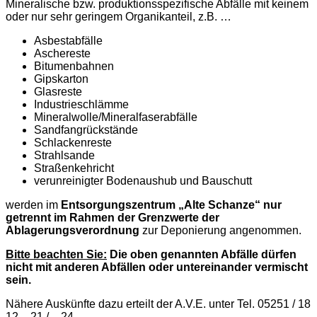
Mineralische bzw. produktionsspezifische Abfälle mit keinem
oder nur sehr geringem Organikanteil, z.B. …
Asbestabfälle
Aschereste
Bitumenbahnen
Gipskarton
Glasreste
Industrieschlämme
Mineralwolle/Mineralfaserabfälle
Sandfangrückstände
Schlackenreste
Strahlsande
Straßenkehricht
verunreinigter Bodenaushub und Bauschutt
werden im
Entsorgungszentrum „Alte Schanze“ nur
getrennt im Rahmen der Grenzwerte der
Ablagerungsverordnung
zur Deponierung angenommen.
Bitte beachten Sie:
Die oben genannten Abfälle dürfen
nicht mit anderen Abfällen oder untereinander vermischt
sein.
Nähere Auskünfte dazu erteilt der A.V.E. unter Tel. 05251 / 18
12 – 21 / – 24.