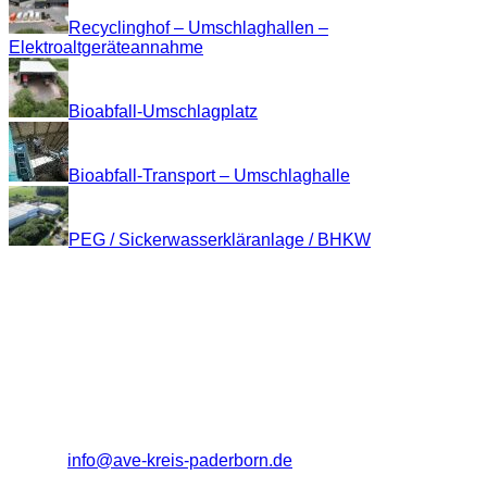
Recyclinghof – Umschlaghallen –
Elektroaltgeräteannahme
Bioabfall-Umschlagplatz
Bioabfall-Transport – Umschlaghalle
PEG / Sickerwasserkläranlage / BHKW
Kontakt
Abfallverwertungs- und Entsorgungsbetrieb
Kreis Paderborn (A.V.E. Eigenbetrieb)
Entsorgungszentrum "Alte Schanze"
33106 Paderborn
Tel.: (0 52 51) 18 12 - 0
Fax: (0 52 51) 18 12 - 13
E-Mail:
info@ave-kreis-paderborn.de