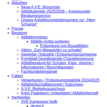
Aktuelles
Neue A.V.E. Broschüre
Abfallkalender 2025/2026 – Kommunaler
Beratungsservice
Unsere Anlieferungsbedingungen zur „Alten
Schanze“
Presse
Beratung
Abfalltrenntipps
Abfälle richtig sortieren
Entsorgung von Bauabfällen
Aktion „Zum Wegwerfen zu schade!“
Gewerbe / Industrie / Entsorgungsnachweise
Formblatt Grundlegende Charakterisierung
Abfallberatung für Schulen, Kitas, Vereine /
Informationen / Besichtigungen
Fachkundelehrgänge
Fakten
Verwertungs- / Entsorgungsstatistik 2024/2025
Abfallwirtschaftskonzept / Satzungen
A.V.E.-Betriebsausschuss
Kreis Paderborn: Umweltamt / Abfallwirtschaft
#wirfuerbio
AVE Kampagne #wfb
deutsch