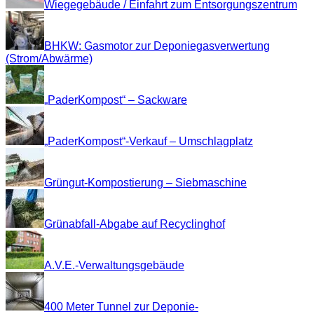
Wiegegebäude / Einfahrt zum Entsorgungszentrum
BHKW: Gasmotor zur Deponiegasverwertung
(Strom/Abwärme)
„PaderKompost“ – Sackware
„PaderKompost“-Verkauf – Umschlagplatz
Grüngut-Kompostierung – Siebmaschine
Grünabfall-Abgabe auf Recyclinghof
A.V.E.-Verwaltungsgebäude
400 Meter Tunnel zur Deponie-