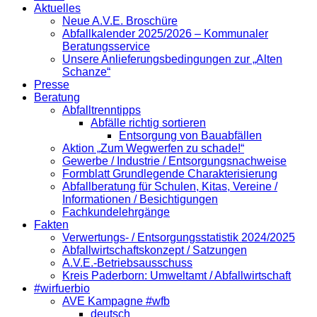
Aktuelles
Neue A.V.E. Broschüre
Abfallkalender 2025/2026 – Kommunaler
Beratungsservice
Unsere Anlieferungsbedingungen zur „Alten
Schanze“
Presse
Beratung
Abfalltrenntipps
Abfälle richtig sortieren
Entsorgung von Bauabfällen
Aktion „Zum Wegwerfen zu schade!“
Gewerbe / Industrie / Entsorgungsnachweise
Formblatt Grundlegende Charakterisierung
Abfallberatung für Schulen, Kitas, Vereine /
Informationen / Besichtigungen
Fachkundelehrgänge
Fakten
Verwertungs- / Entsorgungsstatistik 2024/2025
Abfallwirtschaftskonzept / Satzungen
A.V.E.-Betriebsausschuss
Kreis Paderborn: Umweltamt / Abfallwirtschaft
#wirfuerbio
AVE Kampagne #wfb
deutsch