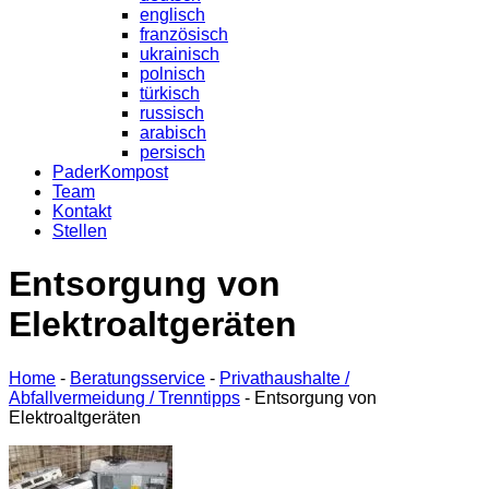
englisch
französisch
ukrainisch
polnisch
türkisch
russisch
arabisch
persisch
PaderKompost
Team
Kontakt
Stellen
Entsorgung von
Elektroaltgeräten
Home
-
Beratungsservice
-
Privathaushalte /
Abfallvermeidung / Trenntipps
-
Entsorgung von
Elektroaltgeräten