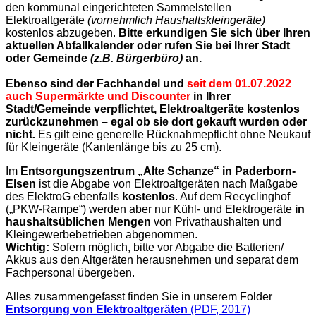
den kommunal eingerichteten Sammelstellen
Elektroaltgeräte
(vornehmlich Haushaltskleingeräte)
kostenlos abzugeben.
Bitte erkundigen Sie sich über Ihren
aktuellen Abfallkalender oder rufen Sie bei Ihrer Stadt
oder Gemeinde
(z.B. Bürgerbüro)
an.
Ebenso sind der Fachhandel und
seit dem 01.07.2022
auch Supermärkte und Discounter
in Ihrer
Stadt/Gemeinde verpflichtet, Elektroaltgeräte kostenlos
zurückzunehmen – egal ob sie dort gekauft wurden oder
nicht
.
Es gilt eine generelle Rücknahmepflicht ohne Neukauf
für Kleingeräte (Kantenlänge bis zu 25 cm).
Im
Entsorgungszentrum „Alte Schanze“ in Paderborn-
Elsen
ist die Abgabe von Elektroaltgeräten nach Maßgabe
des ElektroG ebenfalls
kostenlos
. Auf dem Recyclinghof
(„PKW-Rampe“) werden aber nur Kühl- und Elektrogeräte
in
haushaltsüblichen Mengen
von Privathaushalten und
Kleingewerbebetrieben abgenommen.
Wichtig:
Sofern möglich, bitte vor Abgabe die Batterien/
Akkus aus den Altgeräten herausnehmen und separat dem
Fachpersonal übergeben.
Alles zusammengefasst finden Sie in unserem Folder
Entsorgung von Elektroaltgeräten
(PDF, 2017)