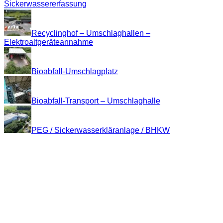
Sickerwassererfassung
Recyclinghof – Umschlaghallen –
Elektroaltgeräteannahme
Bioabfall-Umschlagplatz
Bioabfall-Transport – Umschlaghalle
PEG / Sickerwasserkläranlage / BHKW
Kontakt
Abfallverwertungs- und Entsorgungsbetrieb
Kreis Paderborn (A.V.E. Eigenbetrieb)
Entsorgungszentrum "Alte Schanze"
33106 Paderborn
Tel.: (0 52 51) 18 12 - 0
Fax: (0 52 51) 18 12 - 13