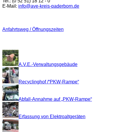
Tel.: (0 52 51) 18 12 - 0
E-Mail:
info@ave-kreis-paderborn.de
Anfahrt
Anfahrtsweg / Öffnungszeiten
Impressionen
A.V.E.-Verwaltungsgebäude
Recyclinghof /“PKW-Rampe“
Abfall-Annahme auf „PKW-Rampe“
Erfassung von Elektroaltgeräten