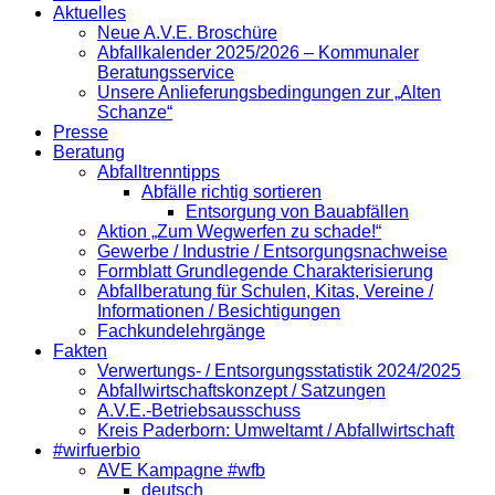
Aktuelles
Neue A.V.E. Broschüre
Abfallkalender 2025/2026 – Kommunaler
Beratungsservice
Unsere Anlieferungsbedingungen zur „Alten
Schanze“
Presse
Beratung
Abfalltrenntipps
Abfälle richtig sortieren
Entsorgung von Bauabfällen
Aktion „Zum Wegwerfen zu schade!“
Gewerbe / Industrie / Entsorgungsnachweise
Formblatt Grundlegende Charakterisierung
Abfallberatung für Schulen, Kitas, Vereine /
Informationen / Besichtigungen
Fachkundelehrgänge
Fakten
Verwertungs- / Entsorgungsstatistik 2024/2025
Abfallwirtschaftskonzept / Satzungen
A.V.E.-Betriebsausschuss
Kreis Paderborn: Umweltamt / Abfallwirtschaft
#wirfuerbio
AVE Kampagne #wfb
deutsch