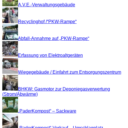
A.V.E.-Verwaltungsgebäude
Recyclinghof /“PKW-Rampe“
Abfall-Annahme auf „PKW-Rampe“
Erfassung von Elektroaltgeräten
Wiegegebäude / Einfahrt zum Entsorgungszentrum
BHKW: Gasmotor zur Deponiegasverwertung
(Strom/Abwärme)
„PaderKompost“ – Sackware
„PaderKompost“-Verkauf – Umschlagplatz