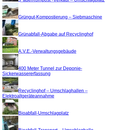
Grüngut-Kompostierung – Siebmaschine
Grünabfall-Abgabe auf Recyclinghof
A.V.E.-Verwaltungsgebäude
400 Meter Tunnel zur Deponie-
Sickerwassererfassung
Recyclinghof – Umschlaghallen –
Elektroaltgeräteannahme
Bioabfall-Umschlagplatz